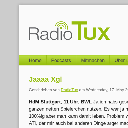
Skip
to
content
Navigation
Home
Podcasts
Mitmachen
Über 
Jaaaa Xgl
Geschrieben von
RadioTux
am
Wednesday, 17. May 2
HdM Stuttgart, 11 Uhr, BWL
Ja ich habs gesc
ganzen netten Spielerchen nutzen. Es war ja ni
100%ig aber man kann damit leben. Problem wa
ATI, der mir auch bei anderen Dinge ärger ma