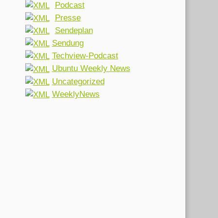
Podcast
Presse
Sendeplan
Sendung
Techview-Podcast
Ubuntu Weekly News
Uncategorized
WeeklyNews