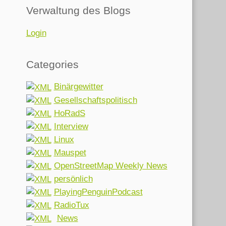
Verwaltung des Blogs
Login
Categories
Binärgewitter
Gesellschaftspolitisch
HoRadS
Interview
Linux
Mauspet
OpenStreetMap Weekly News
persönlich
PlayingPenguinPodcast
RadioTux
News