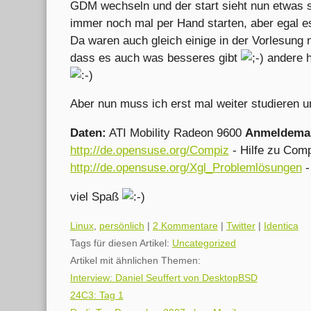
GDM wechseln und der start sieht nun etwas
immer noch mal per Hand starten, aber egal e
Da waren auch gleich einige in der Vorlesun
dass es auch was besseres gibt
andere h
Aber nun muss ich erst mal weiter studieren u
Daten:
ATI Mobility Radeon 9600
Anmeldema
http://de.opensuse.org/Compiz
- Hilfe zu Comp
http://de.opensuse.org/Xgl_Problemlösungen
-
viel Spaß
Kategorien:
Linux
,
persönlich
|
2 Kommentare
|
Twitter
|
Identica
Tags für diesen Artikel:
Uncategorized
Artikel mit ähnlichen Themen:
Interview: Daniel Seuffert von DesktopBSD
24C3: Tag 1