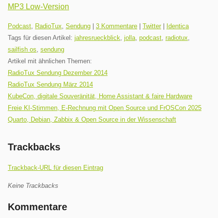
MP3 Low-Version
Kategorien:
Podcast
,
RadioTux
,
Sendung
|
3 Kommentare
|
Twitter
|
Identica
Tags für diesen Artikel:
jahresrueckblick
,
jolla
,
podcast
,
radiotux
,
sailfish os
,
sendung
Artikel mit ähnlichen Themen:
RadioTux Sendung Dezember 2014
RadioTux Sendung März 2014
KubeCon, digitale Souveränität, Home Assistant & faire Hardware
Freie KI-Stimmen, E-Rechnung mit Open Source und FrOSCon 2025
Quarto, Debian, Zabbix & Open Source in der Wissenschaft
Trackbacks
Trackback-URL für diesen Eintrag
Keine Trackbacks
Kommentare