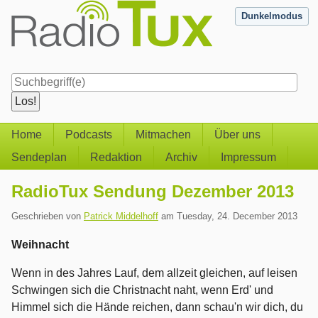
Skip
Dunkelmodus
to
content
Navigation
Home
Podcasts
Mitmachen
Über uns
Sendeplan
Redaktion
Archiv
Impressum
RadioTux Sendung Dezember 2013
Geschrieben von
Patrick Middelhoff
am
Tuesday, 24. December 2013
Weihnacht
Wenn in des Jahres Lauf, dem allzeit gleichen, auf leisen
Schwingen sich die Christnacht naht, wenn Erd' und
Himmel sich die Hände reichen, dann schau'n wir dich, du