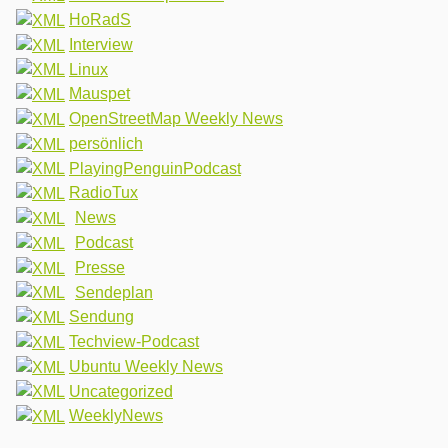
HoRadS
Interview
Linux
Mauspet
OpenStreetMap Weekly News
persönlich
PlayingPenguinPodcast
RadioTux
News
Podcast
Presse
Sendeplan
Sendung
Techview-Podcast
Ubuntu Weekly News
Uncategorized
WeeklyNews