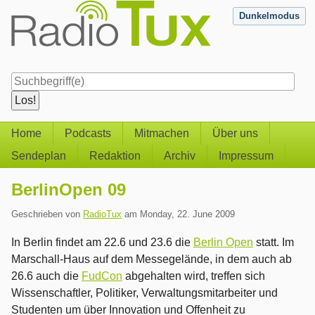
Skip
Dunkelmodus
to
content
Navigation
Home
Podcasts
Mitmachen
Über uns
Sendeplan
Redaktion
Archiv
Impressum
BerlinOpen 09
Geschrieben von
RadioTux
am
Monday, 22. June 2009
In Berlin findet am 22.6 und 23.6 die
Berlin Open
statt. Im
Marschall-Haus auf dem Messegelände, in dem auch ab
26.6 auch die
FudCon
abgehalten wird, treffen sich
Wissenschaftler, Politiker, Verwaltungsmitarbeiter und
Studenten um über Innovation und Offenheit zu