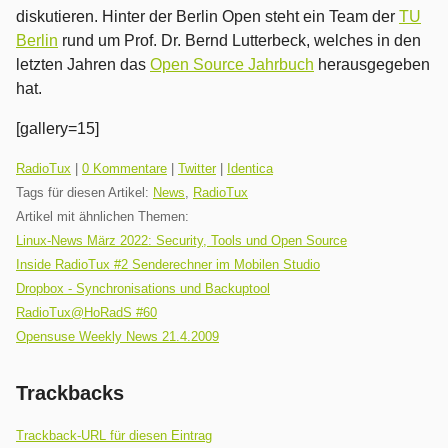
diskutieren. Hinter der Berlin Open steht ein Team der
TU
Berlin
rund um Prof. Dr. Bernd Lutterbeck, welches in den
letzten Jahren das
Open Source Jahrbuch
herausgegeben
hat.
[gallery=15]
Kategorien:
RadioTux
|
0 Kommentare
|
Twitter
|
Identica
Tags für diesen Artikel:
News
,
RadioTux
Artikel mit ähnlichen Themen:
Linux-News März 2022: Security, Tools und Open Source
Inside RadioTux #2 Senderechner im Mobilen Studio
Dropbox - Synchronisations und Backuptool
RadioTux@HoRadS #60
Opensuse Weekly News 21.4.2009
Trackbacks
Trackback-URL für diesen Eintrag