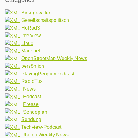
Binärgewitter
Gesellschaftspolitisch
HoRadS
Interview
Linux
Mauspet
OpenStreetMap Weekly News
persönlich
PlayingPenguinPodcast
RadioTux
News
Podcast
Presse
Sendeplan
Sendung
Techview-Podcast
Ubuntu Weekly News