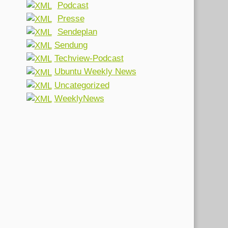
Podcast
Presse
Sendeplan
Sendung
Techview-Podcast
Ubuntu Weekly News
Uncategorized
WeeklyNews