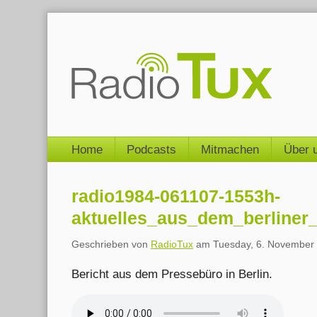
Skip
to
content
Navigation
Home
Podcasts
Mitmachen
Über 
radio1984-061107-1553h-
aktuelles_aus_dem_berliner
Geschrieben von
RadioTux
am
Tuesday, 6. November
Bericht aus dem Pressebüro in Berlin.