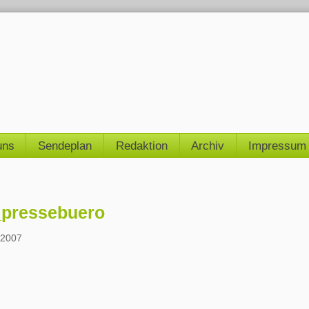
uns
Sendeplan
Redaktion
Archiv
Impressum
_pressebuero
 2007