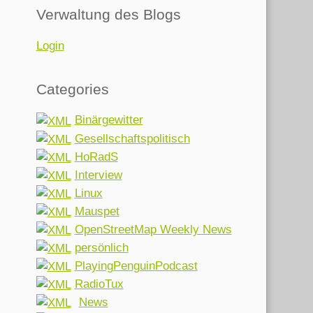
Verwaltung des Blogs
Login
Categories
Binärgewitter
Gesellschaftspolitisch
HoRadS
Interview
Linux
Mauspet
OpenStreetMap Weekly News
persönlich
PlayingPenguinPodcast
RadioTux
News