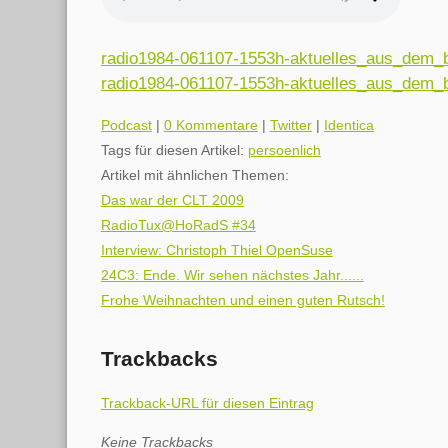
radio1984-061107-1553h-aktuelles_aus_dem_b
radio1984-061107-1553h-aktuelles_aus_dem_b
Kategorien:
Podcast
|
0 Kommentare
|
Twitter
|
Identica
Tags für diesen Artikel:
persoenlich
Artikel mit ähnlichen Themen:
Das war der CLT 2009
RadioTux@HoRadS #34
Interview: Christoph Thiel OpenSuse
24C3: Ende. Wir sehen nächstes Jahr......
Frohe Weihnachten und einen guten Rutsch!
Trackbacks
Trackback-URL für diesen Eintrag
Keine Trackbacks