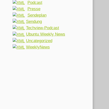
Podcast
Presse
Sendeplan
Sendung
Techview-Podcast
Ubuntu Weekly News
Uncategorized
WeeklyNews