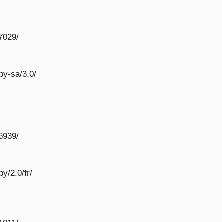
7029/
by-sa/3.0/
6939/
y/2.0/fr/