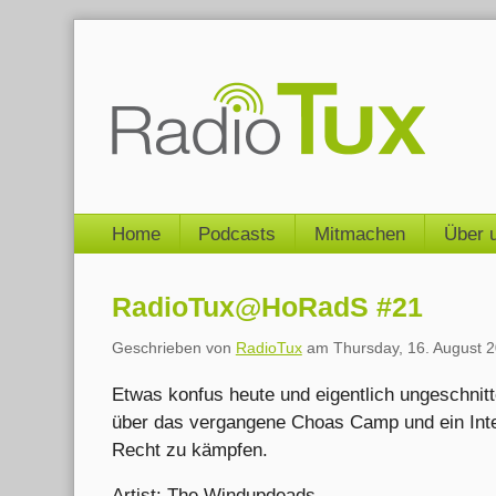
Skip
to
content
Navigation
Home
Podcasts
Mitmachen
Über 
RadioTux@HoRadS #21
Geschrieben von
RadioTux
am
Thursday, 16. August 
Etwas konfus heute und eigentlich ungeschnitte
über das vergangene Choas Camp und ein Int
Recht zu kämpfen.
Artist: The Windupdeads