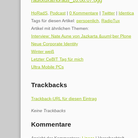
radiotuxathorads_16.08.07.ogg
Kategorien:
HoRadS
,
Podcast
|
0 Kommentare
|
Twitter
|
Identica
Tags für diesen Artikel:
persoenlich
,
RadioTux
Artikel mit ähnlichen Themen:
Interview: Nate Aune von Jazkarta &uuml;ber Plone
Neue Corporate Identity
Winter weiß
Letzter CeBIT Tag für mich
Ultra Mobile PCs
Trackbacks
Trackback-URL für diesen Eintrag
Keine Trackbacks
Kommentare