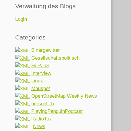
Verwaltung des Blogs
Login
Categories
Binärgewitter
Gesellschaftspolitisch
HoRadS
Interview
Linux
Mauspet
OpenStreetMap Weekly News
persönlich
PlayingPenguinPodcast
RadioTux
News